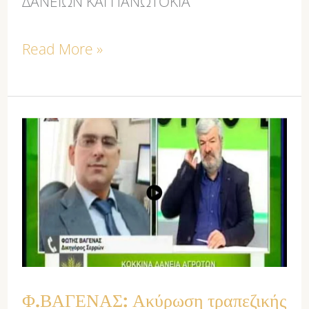
ΔΑΝΕΙΩΝ ΚΑΙ ΠΑΝΩΤΟΚΙΑ
Read More »
Φ.ΒΑΓΕΝΑΣ:
Ακύρωση
τραπεζικής
απαίτησης
140.000€
λόγω
πανωτοκίων
Φ.ΒΑΓΕΝΑΣ: Ακύρωση τραπεζικής