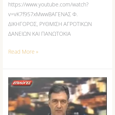
https://www.youtube.com/watch?
v=vK7f957xMwwΒΑΓΕΝΑΣ Φ.
ΔΙΚΗΓΟΡΟΣ, ΡΥΘΜΙΣΗ ΑΓΡΟΤΙΚΩΝ
ΔΑΝΕΙΩΝ ΚΑΙ ΠΑΝΩΤΟΚΙΑ
Read More »
Φ.ΒΑΓΕΝΑΣ:
Ρύθμιση
αγροτικών
δανείων