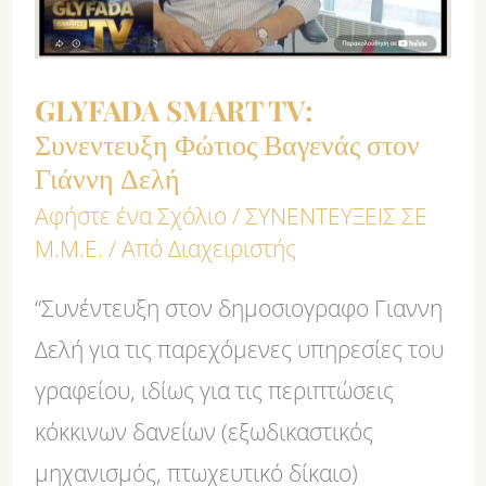
Φώτιος
Βαγενάς
στον
GLYFADA SMART TV:
Γιάννη
Συνεντευξη Φώτιος Βαγενάς στον
Δελή
Γιάννη Δελή
Αφήστε ένα Σχόλιο
/
ΣΥΝΕΝΤΕΥΞΕΙΣ ΣΕ
Μ.Μ.Ε.
/ Από
Διαχειριστής
“Συνέντευξη στον δημοσιογραφο Γιαννη
Δελή για τις παρεχόμενες υπηρεσίες του
γραφείου, ιδίως για τις περιπτώσεις
κόκκινων δανείων (εξωδικαστικός
μηχανισμός, πτωχευτικό δίκαιο)