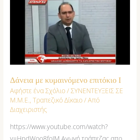
Δάνεια
με
κυμαινόμενο
επιτόκιο
Ι
Δάνεια με κυμαινόμενο επιτόκιο Ι
Αφήστε ένα Σχόλιο
/
ΣΥΝΕΝΤΕΥΞΕΙΣ ΣΕ
Μ.Μ.Ε.
,
Τραπεζικό Δίκαιο
/ Από
Διαχειριστής
https://www.youtube.com/watch?
v=HpdWoo8foJM Αγωγή τράπεζας απο