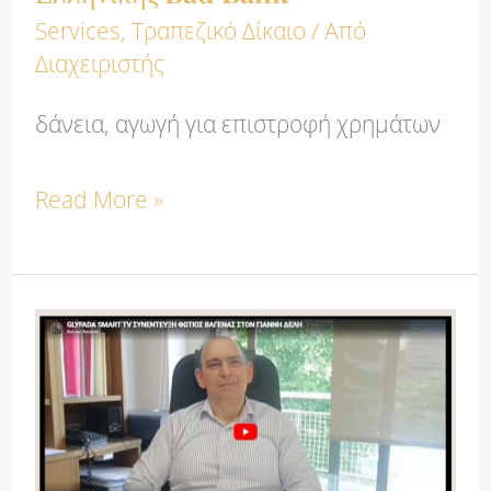
Services
,
Τραπεζικό Δίκαιο
/ Από
Ελληνικής
Διαχειριστής
Bad
Bank
δάνεια, αγωγή για επιστροφή χρημάτων
Read More »
GLYFADA
SMART
TV:
Συνεντευξη