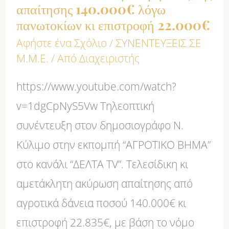
κι
απαίτησης 140.000€ λόγω
πανωτοκίων κι επιστροφή 22.000€
επιστροφή
22.000€
Αφήστε ένα Σχόλιο
/
ΣΥΝΕΝΤΕΥΞΕΙΣ ΣΕ
Μ.Μ.Ε.
/ Από
Διαχειριστής
https://www.youtube.com/watch?
v=1dgCpNyS5Vw Τηλεοπτική
συνέντευξη στον δημοσιογράφο Ν.
Κύλιμο στην εκπομπή “ΑΓΡΟΤΙΚΟ ΒΗΜΑ”
στο κανάλι “ΔΕΛΤΑ TV”. Tελεσίδικη κι
αμετάκλητη ακύρωση απαίτησης από
αγροτικά δάνεια ποσού 140.000€ κι
επιστροφή 22.835€, με βάση το νόμο