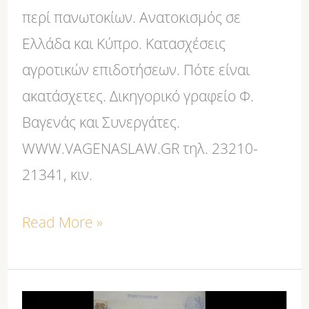
περί πανωτοκίων. Ανατοκισμός σε
Ελλάδα και Κύπρο. Κατασχέσεις
αγροτικών επιδοτήσεων. Πότε είναι
ακατάσχετες. Δικηγορικό γραφείο Φ.
Βαγενάς και Συνεργάτες.
WWW.VAGENASLAW.GR τηλ. 23210-
21341, κιν.
Read More »
Φ.ΒΑΓΕΝΑΣ: