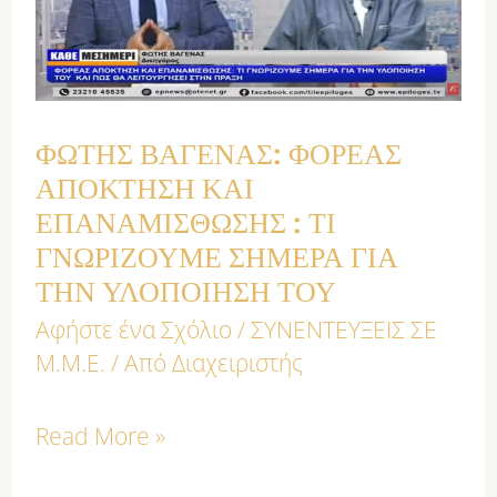
ΑΠΟΚΤΗΣΗ
ΚΑΙ
ΕΠΑΝΑΜΙΣΘΩΣΗΣ
:
ΦΩΤΗΣ ΒΑΓΕΝΑΣ: ΦΟΡΕΑΣ
ΤΙ
ΑΠΟΚΤΗΣΗ ΚΑΙ
ΕΠΑΝΑΜΙΣΘΩΣΗΣ : ΤΙ
ΓΝΩΡΙΖΟΥΜΕ
ΓΝΩΡΙΖΟΥΜΕ ΣΗΜΕΡΑ ΓΙΑ
ΣΗΜΕΡΑ
ΤΗΝ ΥΛΟΠΟΙΗΣΗ ΤΟΥ
ΓΙΑ
Αφήστε ένα Σχόλιο
/
ΣΥΝΕΝΤΕΥΞΕΙΣ ΣΕ
ΤΗΝ
Μ.Μ.Ε.
/ Από
Διαχειριστής
ΥΛΟΠΟΙΗΣΗ
ΤΟΥ
Read More »