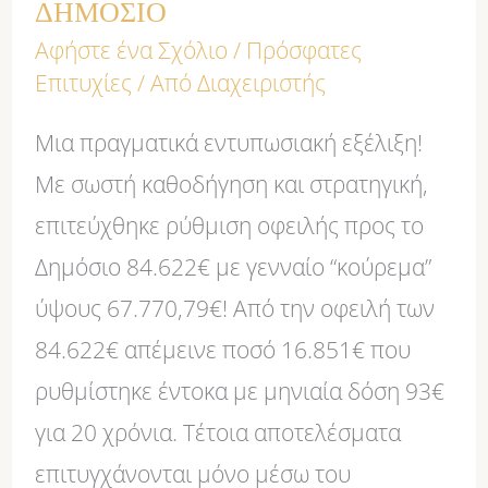
ΔΗΜΟΣΙΟ
Αφήστε ένα Σχόλιο
/
Πρόσφατες
Επιτυχίες
/ Από
Διαχειριστής
Μια πραγματικά εντυπωσιακή εξέλιξη!
Με σωστή καθοδήγηση και στρατηγική,
επιτεύχθηκε ρύθμιση οφειλής προς το
Δημόσιο 84.622€ με γενναίο “κούρεμα”
ύψους 67.770,79€! Από την οφειλή των
84.622€ απέμεινε ποσό 16.851€ που
ρυθμίστηκε έντοκα με μηνιαία δόση 93€
για 20 χρόνια. Τέτοια αποτελέσματα
επιτυγχάνονται μόνο μέσω του