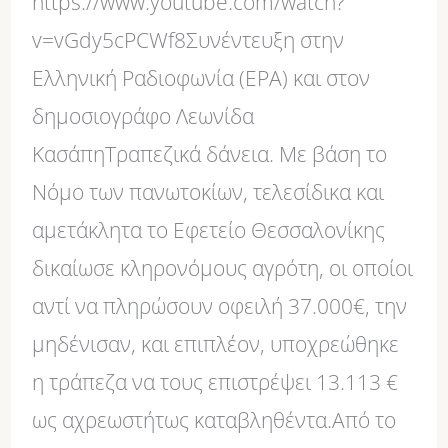
τράπεζα
https://www.youtube.com/watch?
13.000€
v=vGdy5cPCWf8Συνέντευξη στην
Ελληνική Ραδιοφωνία (ΕΡΑ) και στον
δημοσιογράφο Λεωνίδα
ΚασάπηΤραπεζικά δάνεια. Με βάση το
Νόμο των πανωτοκίων, τελεσίδικα και
αμετάκλητα το Εφετείο Θεσσαλονίκης
δικαίωσε κληρονόμους αγρότη, οι οποίοι
αντί να πληρώσουν οφειλή 37.000€, την
μηδένισαν, και επιπλέον, υποχρεώθηκε
η τράπεζα να τους επιστρέψει 13.113 €
ως αχρεωστήτως καταβληθέντα.Από το