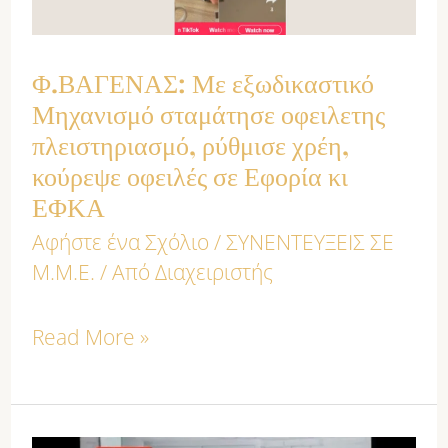
οφειλετης
πλειστηριασμό,
Φ.ΒΑΓΕΝΑΣ: Με εξωδικαστικό
ρύθμισε
Μηχανισμό σταμάτησε οφειλετης
πλειστηριασμό, ρύθμισε χρέη,
χρέη,
κούρεψε οφειλές σε Εφορία κι
κούρεψε
ΕΦΚΑ
οφειλές
Αφήστε ένα Σχόλιο
/
ΣΥΝΕΝΤΕΥΞΕΙΣ ΣΕ
σε
Μ.Μ.Ε.
/ Από
Διαχειριστής
Εφορία
κι
Read More »
ΕΦΚΑ