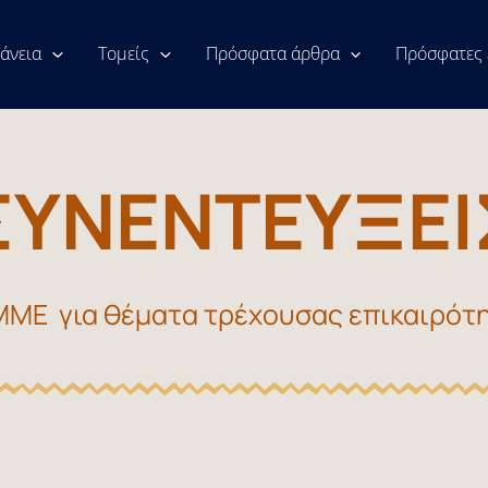
άνεια
Τομείς
Πρόσφατα άρθρα
Πρόσφατες 
ΣΥΝΕΝΤΕΥΞΕΙ
ΜΜΕ για θέματα τρέχουσας επικαιρότ