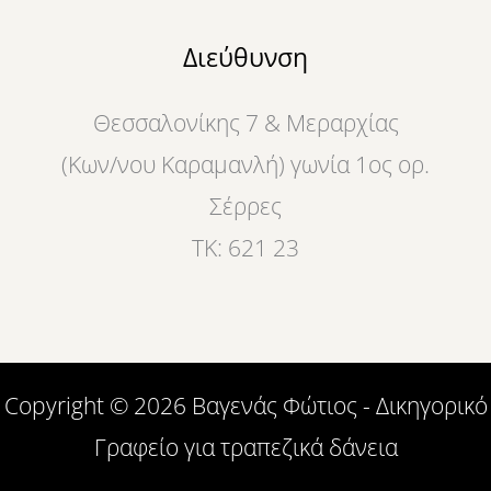
Διεύθυνση
Θεσσαλονίκης 7 & Μεραρχίας
(Κων/νου Καραμανλή) γωνία 1ος ορ.
Σέρρες
ΤΚ: 621 23
Copyright © 2026 Βαγενάς Φώτιος - Δικηγορικό
Γραφείο για τραπεζικά δάνεια