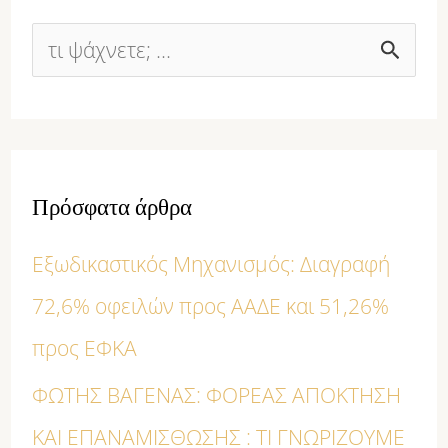
Α
ν
α
ζ
Πρόσφατα άρθρα
ή
Εξωδικαστικός Μηχανισμός: Διαγραφή
τ
72,6% οφειλών προς ΑΑΔΕ και 51,26%
η
προς ΕΦΚΑ
σ
η
ΦΩΤΗΣ ΒΑΓΕΝΑΣ: ΦΟΡΕΑΣ ΑΠΟΚΤΗΣΗ
γ
ΚΑΙ ΕΠΑΝΑΜΙΣΘΩΣΗΣ : ΤΙ ΓΝΩΡΙΖΟΥΜΕ