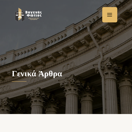
Μετάβαση
στο
περιεχόμενο
Γενικά Άρθρα