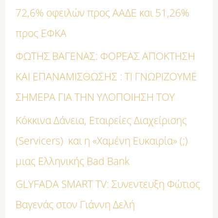
72,6% οφειλών προς ΑΑΔΕ και 51,26%
η
προς ΕΦΚΑ
σ
η
ΦΩΤΗΣ ΒΑΓΕΝΑΣ: ΦΟΡΕΑΣ ΑΠΟΚΤΗΣΗ
γ
ΚΑΙ ΕΠΑΝΑΜΙΣΘΩΣΗΣ : ΤΙ ΓΝΩΡΙΖΟΥΜΕ
ι
ΣΗΜΕΡΑ ΓΙΑ ΤΗΝ ΥΛΟΠΟΙΗΣΗ ΤΟΥ
α
Κόκκινα Δάνεια, Εταιρείες Διαχείρισης
:
(Servicers) και η «Χαμένη Ευκαιρία» (;)
μιας Ελληνικής Bad Bank
GLYFADA SMART TV: Συνεντευξη Φώτιος
Βαγενάς στον Γιάννη Δελή