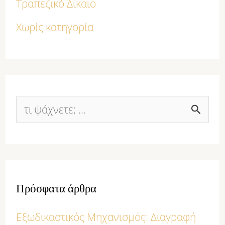
Τραπεζικό Δίκαιο
Χωρίς κατηγορία
Α
ν
α
ζ
Πρόσφατα άρθρα
ή
Εξωδικαστικός Μηχανισμός: Διαγραφή
τ