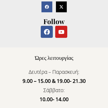
Follow
F
Y
a
o
c
u
e
t
b
u
Ώρες λειτουργίας
o
b
o
e
k
Δευτέρα – Παρασκευή:
9.00 – 15.00 & 19.00- 21.30
Σάββατο:
10.00- 14.00