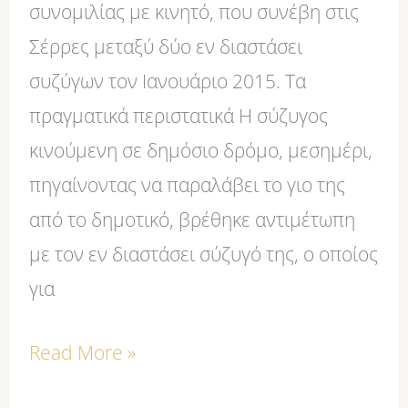
το
συνομιλίας με κινητό, που συνέβη στις
υπ’
Σέρρες μεταξύ δύο εν διαστάσει
αρ.
συζύγων τον Ιανουάριο 2015. Τα
250/29.3.2018
πραγματικά περιστατικά Η σύζυγος
Βούλευμα
κινούμενη σε δημόσιο δρόμο, μεσημέρι,
Συμβουλίου
πηγαίνοντας να παραλάβει το γιο της
Εφετών
από το δημοτικό, βρέθηκε αντιμέτωπη
Θεσσαλονίκης)
με τον εν διαστάσει σύζυγό της, ο οποίος
για
Read More »