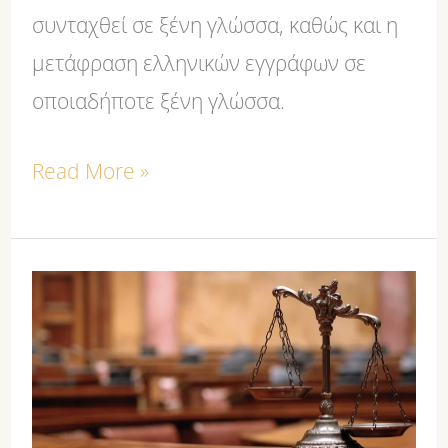
συνταχθεί σε ξένη γλώσσα, καθώς και η
μετάφραση ελληνικών εγγράφων σε
οποιαδήποτε ξένη γλώσσα.
Read More »
ΑΠΟΡΡΗΤΟ
ΕΠΙΚΟΙΝΩΝΙΑΣ.
Πότε
δεν
είναι