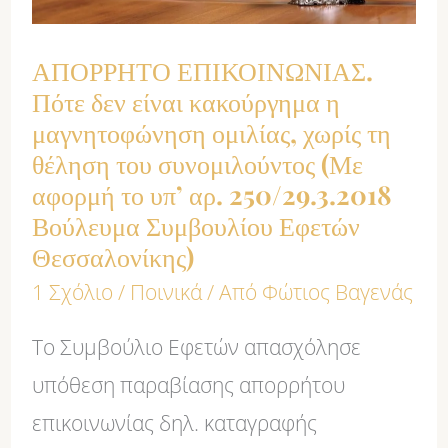
κακούργημα
ΑΠΟΡΡΗΤΟ ΕΠΙΚΟΙΝΩΝΙΑΣ.
η
Πότε δεν είναι κακούργημα η
μαγνητοφώνηση
μαγνητοφώνηση ομιλίας, χωρίς τη
ομιλίας,
θέληση του συνομιλούντος (Με
χωρίς
αφορμή το υπ’ αρ. 250/29.3.2018
τη
Βούλευμα Συμβουλίου Εφετών
Θεσσαλονίκης)
θέληση
1 Σχόλιο
/
Ποινικά
/ Από
Φώτιος Βαγενάς
του
συνομιλούντος
Το Συμβούλιο Εφετών απασχόλησε
(Με
υπόθεση παραβίασης απορρήτου
αφορμή
επικοινωνίας δηλ. καταγραφής