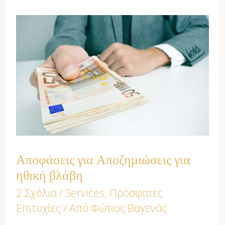
Αποφάσεις
για
Αποζημιώσεις
για
ηθική
βλάβη
Αποφάσεις για Αποζημιώσεις για
ηθική βλάβη
2 Σχόλια
/
Services
,
Πρόσφατες
Επιτυχίες
/ Από
Φώτιος Βαγενάς