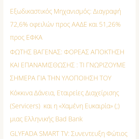
Εξωδικαστικός Μηχανισμός: Διαγραφή
τ
72,6% οφειλών προς ΑΑΔΕ και 51,26%
η
προς ΕΦΚΑ
σ
η
ΦΩΤΗΣ ΒΑΓΕΝΑΣ: ΦΟΡΕΑΣ ΑΠΟΚΤΗΣΗ
γ
ΚΑΙ ΕΠΑΝΑΜΙΣΘΩΣΗΣ : ΤΙ ΓΝΩΡΙΖΟΥΜΕ
ι
ΣΗΜΕΡΑ ΓΙΑ ΤΗΝ ΥΛΟΠΟΙΗΣΗ ΤΟΥ
α
Κόκκινα Δάνεια, Εταιρείες Διαχείρισης
:
(Servicers) και η «Χαμένη Ευκαιρία» (;)
μιας Ελληνικής Bad Bank
GLYFADA SMART TV: Συνεντευξη Φώτιος