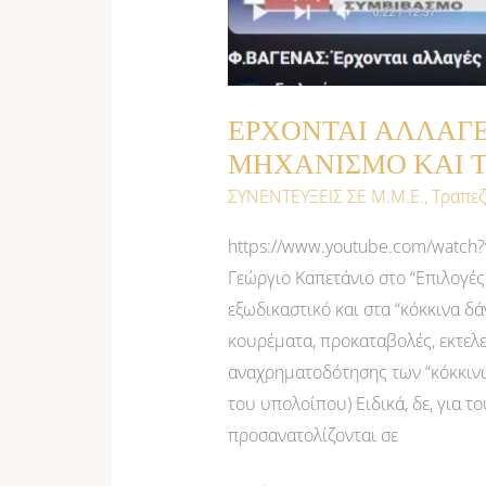
ΕΡΧΟΝΤΑΙ ΑΛΛΑΓΕ
ΜΗΧΑΝΙΣΜΟ ΚΑΙ Τ
ΣΥΝΕΝΤΕΥΞΕΙΣ ΣΕ Μ.Μ.Ε.
,
Τραπεζ
https://www.youtube.com/watch
Γεώργιο Καπετάνιο στο “Επιλογές 
εξωδικαστικό και στα “κόκκινα δ
κουρέματα, προκαταβολές, εκτελε
αναχρηματοδότησης των “κόκκινω
του υπολοίπου) Ειδικά, δε, για τ
προσανατολίζονται σε