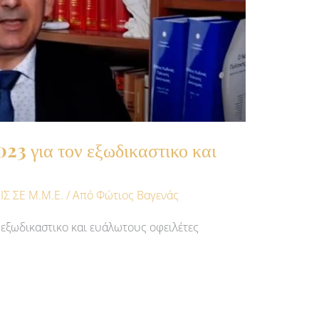
23 για τον εξωδικαστικο και
Σ ΣΕ Μ.Μ.Ε.
/ Από
Φώτιος Βαγενάς
 εξωδικαστικο και ευάλωτους οφειλέτες