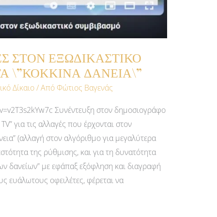
Σ ΣΤΟΝ ΕΞΩΔΙΚΑΣΤΙΚΟ
Α \”ΚΟΚΚΙΝΑ ΔΑΝΕΙΑ\”
ικό Δίκαιο
/ Από
Φώτιος Βαγενάς
?v=v2T3s2kYw7c Συνέντευξη στον δημοσιογράφο
TV” για τις αλλαγές που έρχονται στον
άνεια” (αλλαγή στον αλγόριθμο για μεγαλύτερα
στότητα της ρύθμισης, και για τη δυνατότητα
ν δανείων” με εφάπαξ εξόφληση και διαγραφή
ους ευάλωτους οφειλέτες, φέρεται να