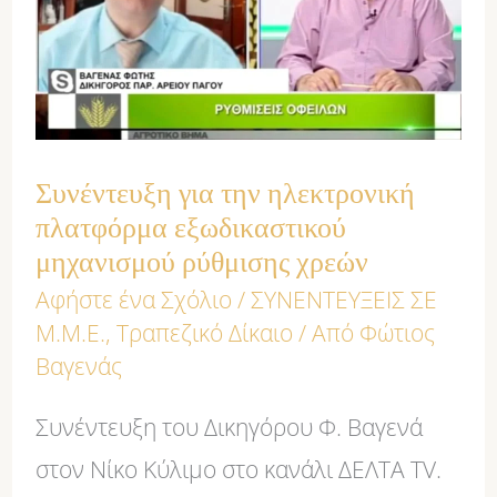
ηλεκτρονική
πλατφόρμα
εξωδικαστικού
μηχανισμού
Συνέντευξη για την ηλεκτρονική
ρύθμισης
πλατφόρμα εξωδικαστικού
χρεών
μηχανισμού ρύθμισης χρεών
Αφήστε ένα Σχόλιο
/
ΣΥΝΕΝΤΕΥΞΕΙΣ ΣΕ
Μ.Μ.Ε.
,
Τραπεζικό Δίκαιο
/ Από
Φώτιος
Βαγενάς
Συνέντευξη του Δικηγόρου Φ. Βαγενά
στον Νίκο Κύλιμο στο κανάλι ΔΕΛΤΑ ΤV.