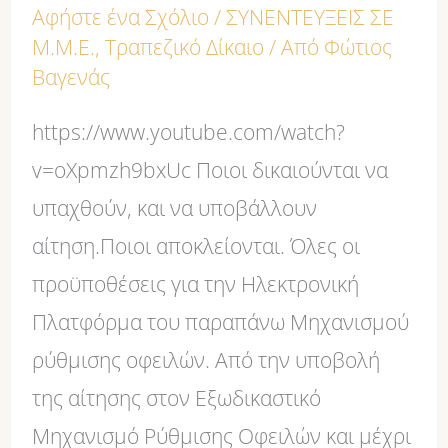
Αφήστε ένα Σχόλιο
/
ΣΥΝΕΝΤΕΥΞΕΙΣ ΣΕ
4738/2020)
Μ.Μ.Ε.
,
Τραπεζικό Δίκαιο
/ Από
Φώτιος
στο
Βαγενάς
ΔΙΚΤΥΟ
https://www.youtube.com/watch?
TV
v=oXpmzh9bxUc Ποιοι δικαιούνται να
υπαχθούν, και να υποβάλλουν
αίτηση.Ποιοι αποκλείονται. Όλες οι
προϋποθέσεις για την Ηλεκτρονική
Πλατφόρμα του παραπάνω Μηχανισμού
ρύθμισης οφειλών. Από την υποβολή
της αίτησης στον Εξωδικαστικό
Μηχανισμό Ρύθμισης Οφειλών και μέχρι