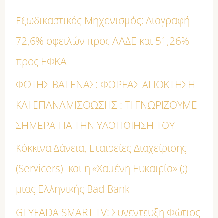
ή
Εξωδικαστικός Μηχανισμός: Διαγραφή
τ
72,6% οφειλών προς ΑΑΔΕ και 51,26%
η
προς ΕΦΚΑ
σ
η
ΦΩΤΗΣ ΒΑΓΕΝΑΣ: ΦΟΡΕΑΣ ΑΠΟΚΤΗΣΗ
γ
ΚΑΙ ΕΠΑΝΑΜΙΣΘΩΣΗΣ : ΤΙ ΓΝΩΡΙΖΟΥΜΕ
ι
ΣΗΜΕΡΑ ΓΙΑ ΤΗΝ ΥΛΟΠΟΙΗΣΗ ΤΟΥ
α
Κόκκινα Δάνεια, Εταιρείες Διαχείρισης
:
(Servicers) και η «Χαμένη Ευκαιρία» (;)
μιας Ελληνικής Bad Bank
GLYFADA SMART TV: Συνεντευξη Φώτιος