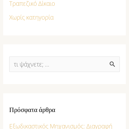
Τραπεζικό Δίκαιο
Χωρίς κατηγορία
Α
ν
α
ζ
Πρόσφατα άρθρα
ή
Εξωδικαστικός Μηχανισμός: Διαγραφή
τ