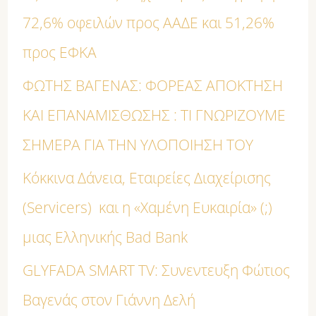
72,6% οφειλών προς ΑΑΔΕ και 51,26%
η
προς ΕΦΚΑ
σ
η
ΦΩΤΗΣ ΒΑΓΕΝΑΣ: ΦΟΡΕΑΣ ΑΠΟΚΤΗΣΗ
γ
ΚΑΙ ΕΠΑΝΑΜΙΣΘΩΣΗΣ : ΤΙ ΓΝΩΡΙΖΟΥΜΕ
ι
ΣΗΜΕΡΑ ΓΙΑ ΤΗΝ ΥΛΟΠΟΙΗΣΗ ΤΟΥ
α
Κόκκινα Δάνεια, Εταιρείες Διαχείρισης
:
(Servicers) και η «Χαμένη Ευκαιρία» (;)
μιας Ελληνικής Bad Bank
GLYFADA SMART TV: Συνεντευξη Φώτιος
Βαγενάς στον Γιάννη Δελή