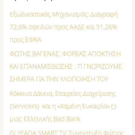
ή
Εξωδικαστικός Μηχανισμός: Διαγραφή
τ
72,6% οφειλών προς ΑΑΔΕ και 51,26%
η
προς ΕΦΚΑ
σ
η
ΦΩΤΗΣ ΒΑΓΕΝΑΣ: ΦΟΡΕΑΣ ΑΠΟΚΤΗΣΗ
γ
ΚΑΙ ΕΠΑΝΑΜΙΣΘΩΣΗΣ : ΤΙ ΓΝΩΡΙΖΟΥΜΕ
ι
ΣΗΜΕΡΑ ΓΙΑ ΤΗΝ ΥΛΟΠΟΙΗΣΗ ΤΟΥ
α
Κόκκινα Δάνεια, Εταιρείες Διαχείρισης
:
(Servicers) και η «Χαμένη Ευκαιρία» (;)
μιας Ελληνικής Bad Bank
GLYFADA SMART TV: Συνεντευξη Φώτιος