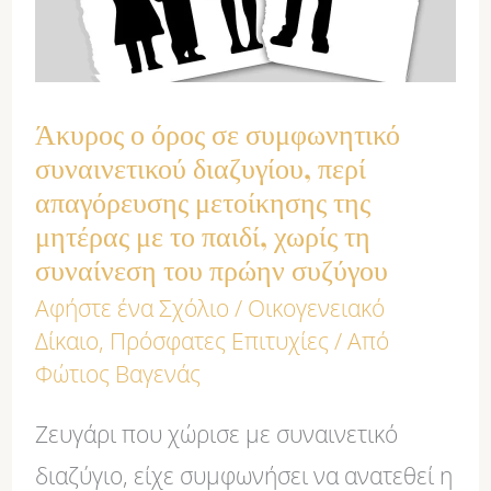
συναινετικού
διαζυγίου,
περί
Άκυρος ο όρος σε συμφωνητικό
απαγόρευσης
συναινετικού διαζυγίου, περί
μετοίκησης
απαγόρευσης μετοίκησης της
μητέρας με το παιδί, χωρίς τη
της
συναίνεση του πρώην συζύγου
μητέρας
Αφήστε ένα Σχόλιο
/
Οικογενειακό
με
Δίκαιο
,
Πρόσφατες Επιτυχίες
/ Από
το
Φώτιος Βαγενάς
παιδί,
Ζευγάρι που χώρισε με συναινετικό
χωρίς
διαζύγιο, είχε συμφωνήσει να ανατεθεί η
τη