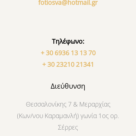
fotiosva@hotmail.gr
Τηλέφωνο:
+ 30 6936 13 13 70
+ 30 23210 21341
Διεύθυνση
Θεσσαλονίκης 7 & Μεραρχίας
(Κων/νου Καραμανλή) γωνία 1ος ορ.
Σέρρες