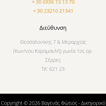
+ 30 6936 13 13 70
+ 30 23210 21341
Διεύθυνση
Θεσσαλονίκης 7 & Μεραρχίας
(Κων/νου Καραμανλή) γωνία 1ος ορ.
Σέρρες
ΤΚ: 621 23
Copyright © 2026 Βαγενάς Φώτιος - Δικηγορικό