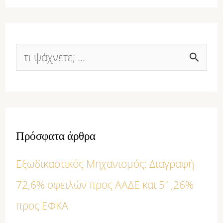
Α
ν
α
ζ
Πρόσφατα άρθρα
ή
Εξωδικαστικός Μηχανισμός: Διαγραφή
τ
72,6% οφειλών προς ΑΑΔΕ και 51,26%
η
προς ΕΦΚΑ
σ