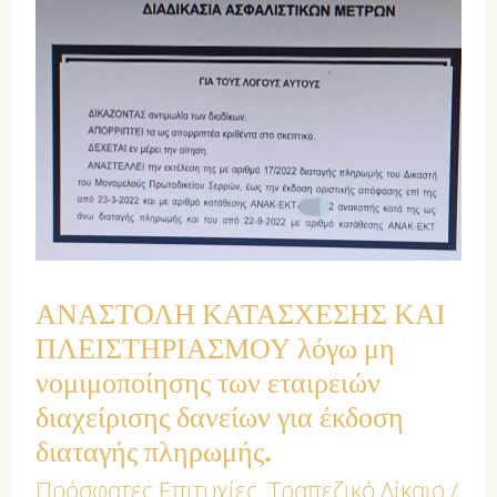
ΠΛΕΙΣΤΗΡΙΑΣΜΟΥ
λόγω
μη
νομιμοποίησης
των
εταιρειών
διαχείρισης
ΑΝΑΣΤΟΛΗ ΚΑΤΑΣΧΕΣΗΣ ΚΑΙ
δανείων
ΠΛΕΙΣΤΗΡΙΑΣΜΟΥ λόγω μη
για
νομιμοποίησης των εταιρειών
έκδοση
διαχείρισης δανείων για έκδοση
διαταγής πληρωμής.
διαταγής
Πρόσφατες Επιτυχίες
,
Τραπεζικό Δίκαιο
/
πληρωμής.