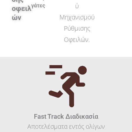
ύ
γάτες
οφειλ
Μηχανισμού
ών
Ρύθμισης
Οφειλών.
Fast Track Διαδικασία
Αποτελέσματα εντός ολίγων