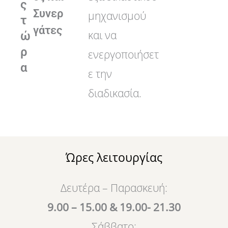
ς
Συνερ
μηχανισμού
τ
γάτες
και να
ώ
ρ
ενεργοποιήσετ
α
ε την
διαδικασία.
Ώρες λειτουργίας
Δευτέρα – Παρασκευή:
9.00 – 15.00 & 19.00- 21.30
Σάββατο: