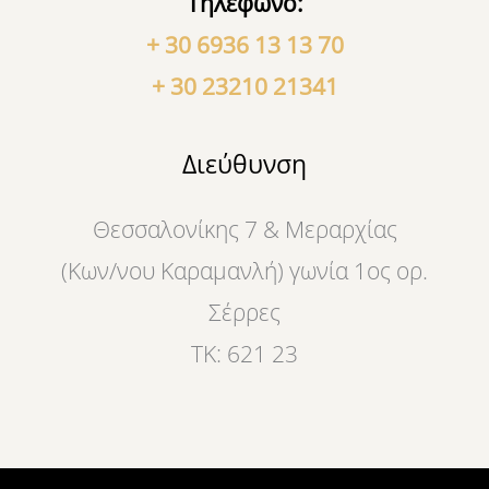
Τηλέφωνο:
+ 30 6936 13 13 70
+ 30 23210 21341
Διεύθυνση
Θεσσαλονίκης 7 & Μεραρχίας
(Κων/νου Καραμανλή) γωνία 1ος ορ.
Σέρρες
ΤΚ: 621 23