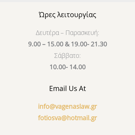
e
t
b
u
Ώρες λειτουργίας
o
b
o
e
k
Δευτέρα – Παρασκευή:
9.00 – 15.00 & 19.00- 21.30
Σάββατο:
10.00- 14.00
Email Us At
info@vagenaslaw.gr
fotiosva@hotmail.gr