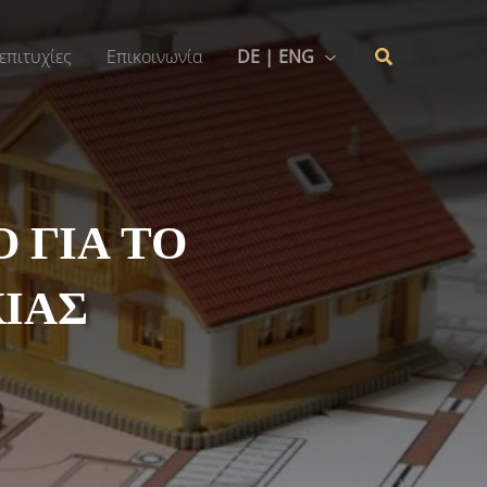
επιτυχίες
Επικοινωνία
DE | ENG
 ΓΙΑ ΤΟ
ΚΙΑΣ