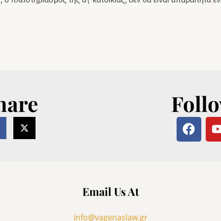
hare
Foll
F
a
c
e
t
b
o
Email Us At
o
k
info@vagenaslaw.gr