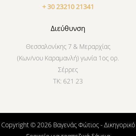
+ 30 23210 21341
Διεύθυνση
Θεσσαλονίκης 7 & Μεραρχίας
(Κων/νου Καραμανλή) γωνία 1ος ορ.
Σέρρες
ΤΚ: 621 23
Copyright © 2026 Βαγενάς Φώτιος - Δικηγορικό