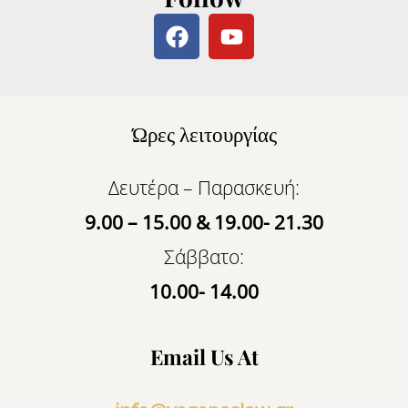
F
Y
a
o
c
u
e
t
b
u
Ώρες λειτουργίας
o
b
o
e
k
Δευτέρα – Παρασκευή:
9.00 – 15.00 & 19.00- 21.30
Σάββατο:
10.00- 14.00
Email Us At