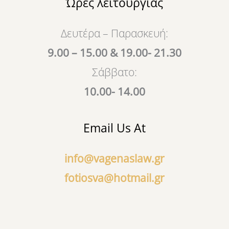
Ώρες λειτουργίας
o
b
o
e
k
Δευτέρα – Παρασκευή:
9.00 – 15.00 & 19.00- 21.30
Σάββατο:
10.00- 14.00
Email Us At
info@vagenaslaw.gr
fotiosva@hotmail.gr