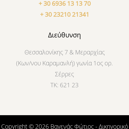
+ 30 6936 13 13 70
+ 30 23210 21341
Διεύθυνση
Θεσσαλονίκης 7 & Μεραρχίας
(Κων/νου Καραμανλή) γωνία 1ος ορ.
Σέρρες
ΤΚ: 621 23
Copyright © 2026 Βαγενάς Φώτιος - Δικηγορικό